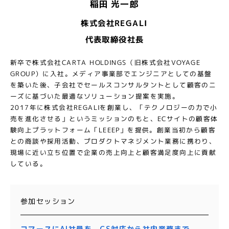
稲田 光一郎
株式会社REGALI
代表取締役社長
新卒で株式会社CARTA HOLDINGS（旧株式会社VOYAGE
GROUP）に入社。メディア事業部でエンジニアとしての基盤
を築いた後、子会社でセールスコンサルタントとして顧客のニ
ーズに基づいた最適なソリューション提案を実施。
2017年に株式会社REGALIを創業し、「テクノロジーの力で小
売を進化させる」というミッションのもと、ECサイトの顧客体
験向上プラットフォーム「LEEEP」を提供。創業当初から顧客
との商談や採用活動、プロダクトマネジメント業務に携わり、
現場に近い立ち位置で企業の売上向上と顧客満足度向上に貢献
している。
参加セッション
コマースにAI社員を。CS対応から社内業務まで、