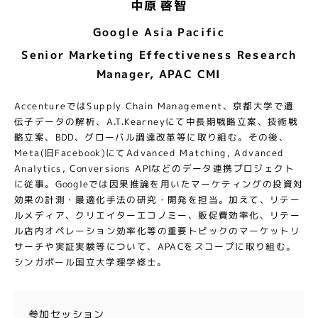
中原 啓智
Google Asia Pacific
Senior Marketing Effectiveness Research
Manager, APAC CMI
AccentureではSupply Chain Management、京都大学で遺
伝子データの解析、A.T.Kearneyにて中長期戦略立案、技術戦
略立案、BDD、グローバル調達改革等に取り組む。その後、
Meta(旧Facebook)にてAdvanced Matching, Advanced
Analytics, Conversions APIなどのデータ連携プロジェクト
に従事。Googleでは因果推論を用いたマーケティングの投資対
効果の計測・最適化手法の研究・開発を担当。加えて、リテー
ルメディア、クリエイターエコノミー、販促費効率化、リテー
ル店内オペレーション効率化等の重要トピックのマーケットリ
サーチや実証実験等について、APACをスコープに取り組む。
シンガポール国立大学理学修士。
参加セッション