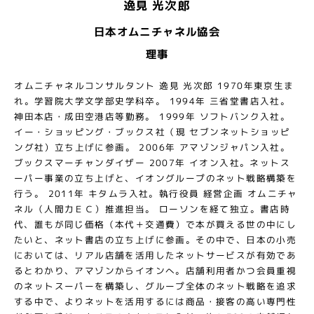
逸見 光次郎
日本オムニチャネル協会
理事
オムニチャネルコンサルタント 逸見 光次郎 1970年東京生ま
れ。学習院大学文学部史学科卒。 1994年 三省堂書店入社。
神田本店・成田空港店等勤務。 1999年 ソフトバンク入社。
イー・ショッピング・ブックス社（現 セブンネットショッピ
ング社）立ち上げに参画。 2006年 アマゾンジャパン入社。
ブックスマーチャンダイザー 2007年 イオン入社。ネットス
ーパー事業の立ち上げと、イオングループのネット戦略構築を
行う。 2011年 キタムラ入社。執行役員 経営企画 オムニチャ
ネル（人間力ＥＣ）推進担当。 ローソンを経て独立。書店時
代、誰もが同じ価格（本代＋交通費）で本が買える世の中にし
たいと、ネット書店の立ち上げに参画。その中で、日本の小売
においては、リアル店舗を活用したネットサービスが有効であ
るとわかり、アマゾンからイオンへ。店舗利用者かつ会員重視
のネットスーパーを構築し、グループ全体のネット戦略を追求
する中で、よりネットを活用するには商品・接客の高い専門性